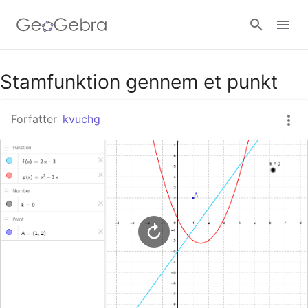
Google Classroom
Stamfunktion gennem et punkt
Forfatter
kvuchg
GeoGebra Classroom
Log ind