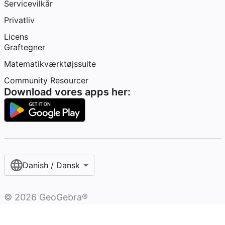
Servicevilkår
Privatliv
Licens
Graftegner
Matematikværktøjssuite
Community Resourcer
Download vores apps her:
Danish / Dansk‎
©
2026
GeoGebra®