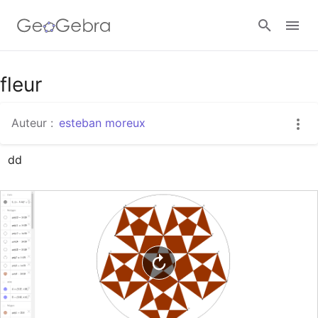
Google Classroom
fleur
Auteur :
esteban moreux
Classe GeoGebra
dd
Se connecter