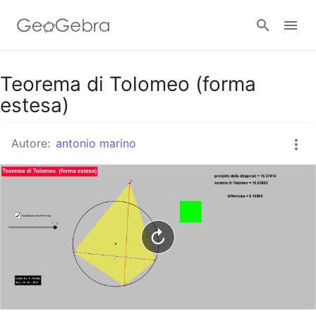
Google Classroom
Teorema di Tolomeo (forma
estesa)
GeoGebra Classroom
Autore:
antonio marino
Accedi