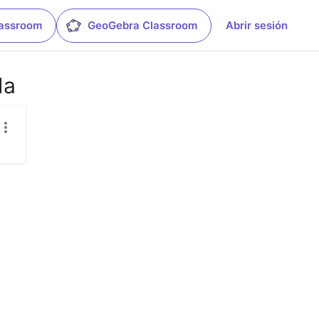
lassroom
GeoGebra Classroom
Abrir sesión
da