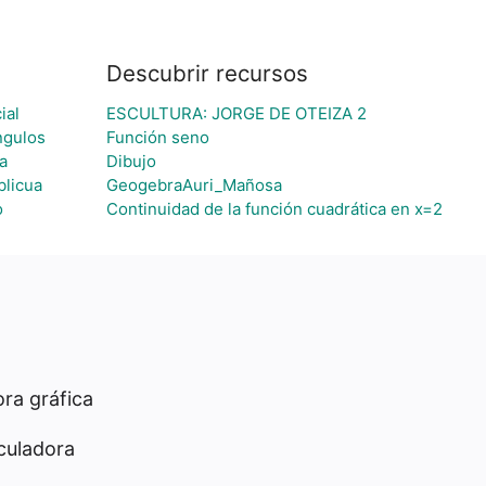
Descubrir recursos
ial
ESCULTURA: JORGE DE OTEIZA 2
ngulos
Función seno
a
Dibujo
blicua
GeogebraAuri_Mañosa
o
Continuidad de la función cuadrática en x=2
ra gráfica
culadora