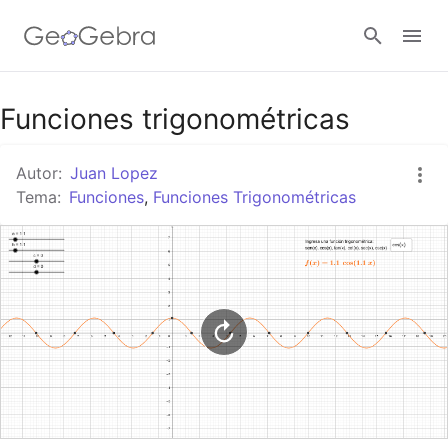
Google Classroom
Funciones trigonométricas
Autor:
Juan Lopez
GeoGebra Classroom
Tema:
Funciones
,
Funciones Trigonométricas
Abrir sesión