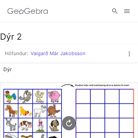
Google Classroom
Dýr 2
Höfundur:
Valgarð Már Jakobsson
GeoGebra Kennslustofan
Dýr
Innskráning