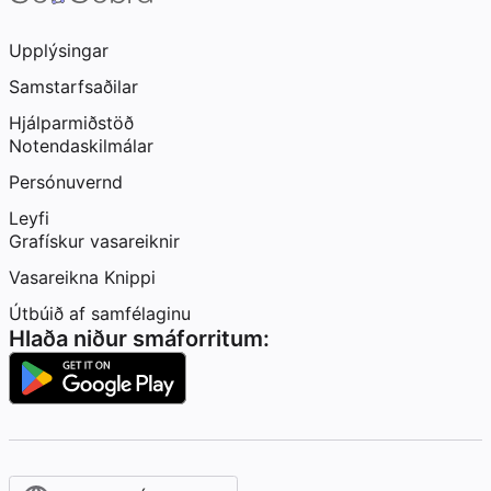
Upplýsingar
Samstarfsaðilar
Hjálparmiðstöð
Notendaskilmálar
Persónuvernd
Leyfi
Grafískur vasareiknir
Vasareikna Knippi
Útbúið af samfélaginu
Hlaða niður smáforritum: