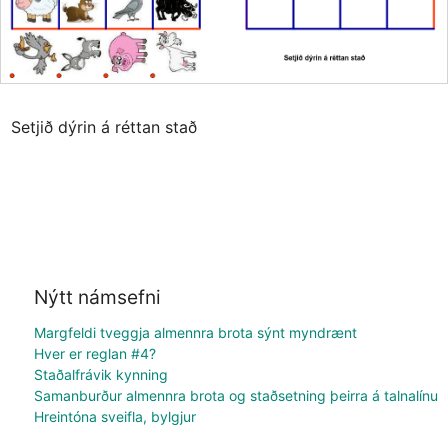
Setjið dýrin á réttan stað
Nýtt námsefni
Margfeldi tveggja almennra brota sýnt myndrænt
Hver er reglan #4?
Staðalfrávik kynning
Samanburður almennra brota og staðsetning þeirra á talnalínu
Hreintóna sveifla, bylgjur