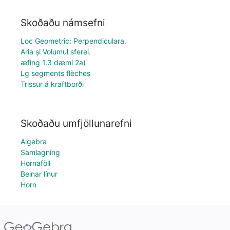
Skoðaðu námsefni
Loc Geometric: Perpendiculara.
Aria și Volumul sferei.
æfing 1.3 dæmi 2a)
Lg segments flèches
Trissur á kraftborði
Skoðaðu umfjöllunarefni
Algebra
Samlagning
Hornaföll
Beinar línur
Horn