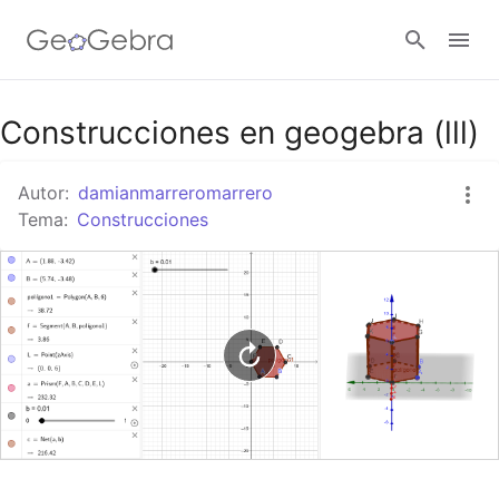
Google Classroom
Construcciones en geogebra (lll)
Autor:
damianmarreromarrero
GeoGebra Classroom
Tema:
Construcciones
Abrir sesión