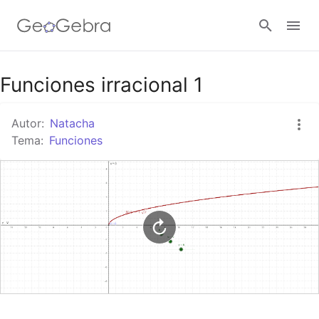
Google Classroom
Funciones irracional 1
Autor:
Natacha
GeoGebra Classroom
Tema:
Funciones
Abrir sesión