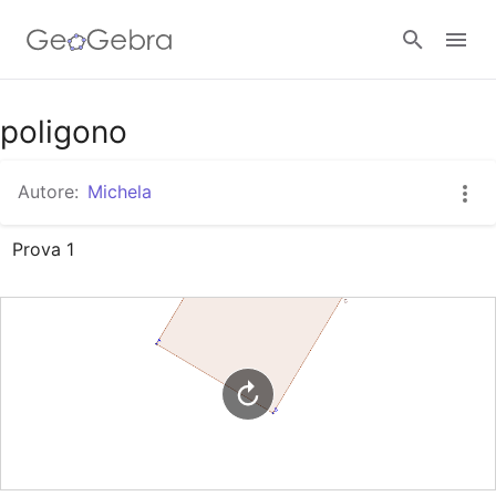
Google Classroom
poligono
Autore:
Michela
GeoGebra Classroom
Prova 1
Accedi