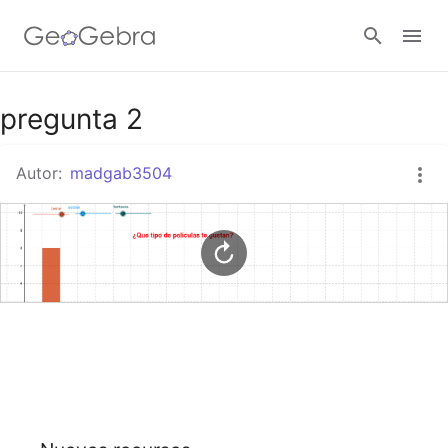
Google Classroom
pregunta 2
Autor:
madgab3504
GeoGebra Classroom
Abrir sesión