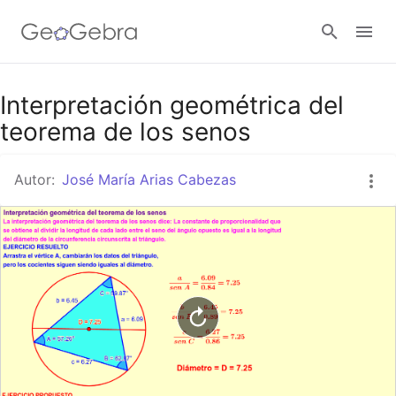
Google Classroom
Interpretación geométrica del
teorema de los senos
GeoGebra Classroom
Autor:
José María Arias Cabezas
Abrir sesión