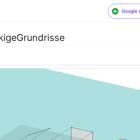
Google 
kigeGrundrisse