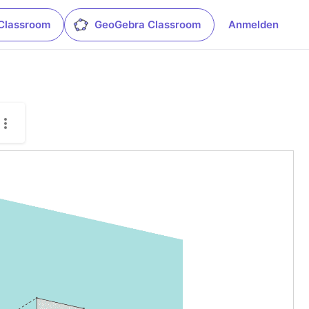
Classroom
GeoGebra Classroom
Anmelden