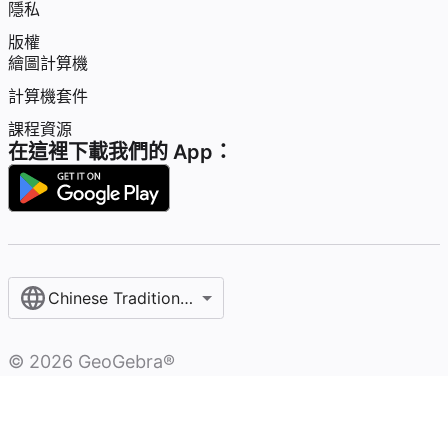
隱私
版權
繪圖計算機
計算機套件
課程資源
在這裡下載我們的 App：
Chinese Traditional / 繁體中文
©
2026
GeoGebra®