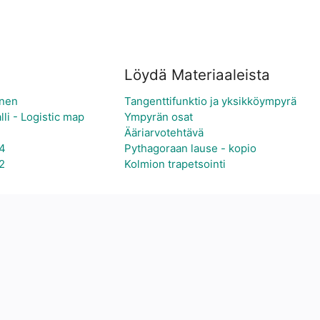
Löydä Materiaaleista
inen
Tangenttifunktio ja yksikköympyrä
lli - Logistic map
Ympyrän osat
Ääriarvotehtävä
 4
Pythagoraan lause - kopio
 2
Kolmion trapetsointi