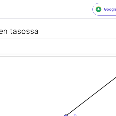
Googl
nen tasossa