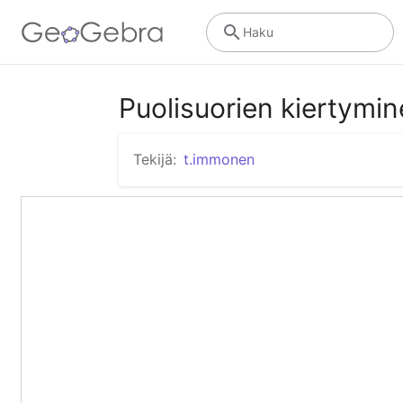
Haku
Puolisuorien kiertymi
Tekijä:
t.immonen