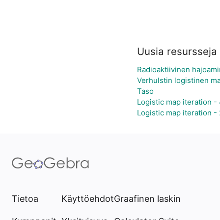
Uusia resursseja
Radioaktiivinen hajoam
Verhulstin logistinen ma
Taso
Logistic map iteration -
Logistic map iteration -
Tietoa
Käyttöehdot
Graafinen laskin