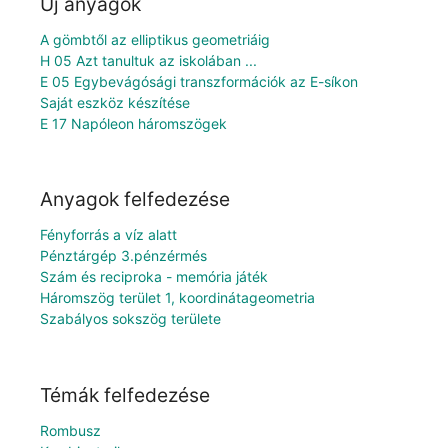
Új anyagok
A gömbtől az elliptikus geometriáig
H 05 Azt tanultuk az iskolában ...
E 05 Egybevágósági transzformációk az E-síkon
Saját eszköz készítése
E 17 Napóleon háromszögek
Anyagok felfedezése
Fényforrás a víz alatt
Pénztárgép 3.pénzérmés
Szám és reciproka - memória játék
Háromszög terület 1, koordinátageometria
Szabályos sokszög területe
Témák felfedezése
Rombusz