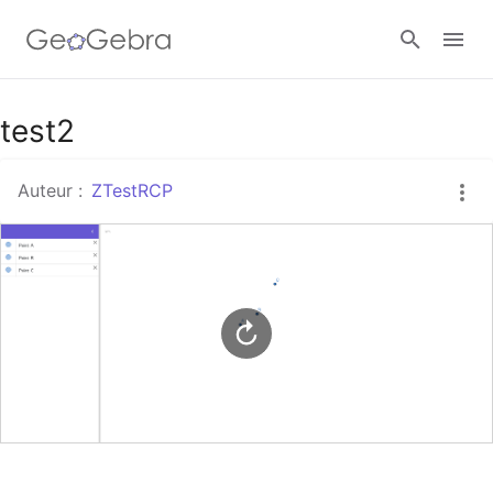
Google Classroom
test2
Auteur :
ZTestRCP
Classe GeoGebra
Se connecter