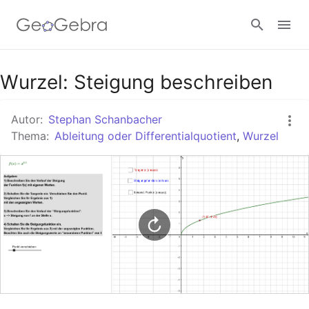
Google Classroom
Wurzel: Steigung beschreiben
Autor:
Stephan Schanbacher
GeoGebra Classroom
Thema:
Ableitung oder Differentialquotient
,
Wurzel
Anmelden