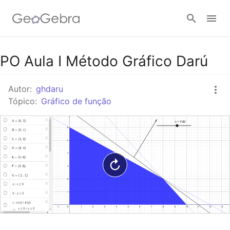
Google Classroom
PO Aula I Método Gráfico Darú
Autor:
ghdaru
Tarefa
Tópico:
Gráfico de função
Entrar no sistema