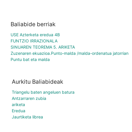
Baliabide berriak
USE Azterketa eredua 4B
FUNTZIO IRRAZIONALA
SINUAREN TEOREMA 5. ARIKETA
Zuzenaren ekuazioa.Punto-malda /malda-ordenatua jatorrian
Puntu bat eta malda
Aurkitu Baliabideak
Triangelu baten angeluen batura
Antzarraren zubia
ariketa
Eredua
Jaurtiketa librea