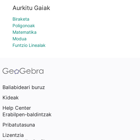
Aurkitu Gaiak
Biraketa
Poligonoak
Matematika
Modua
Funtzio Linealak
Baliabideari buruz
Kideak
Help Center
Erabilpen-baldintzak
Pribatutasuna
Lizentzia