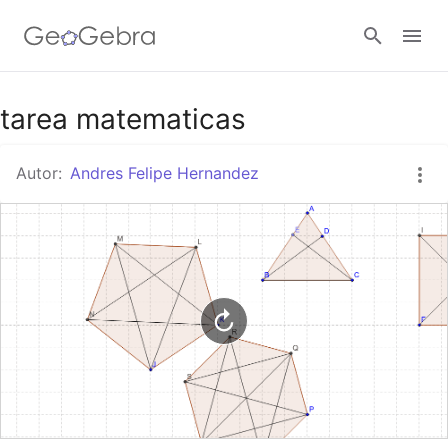
Google Classroom
tarea matematicas
Autor:
Andres Felipe Hernandez
GeoGebra Classroom
Abrir sesión