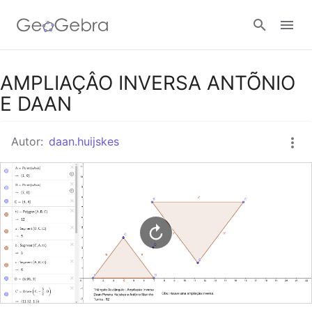
Google Classroom
AMPLIAÇÂO INVERSA ANTÕNIO
E DAAN
Tarefa
Autor:
daan.huijskes
Entrar no sistema