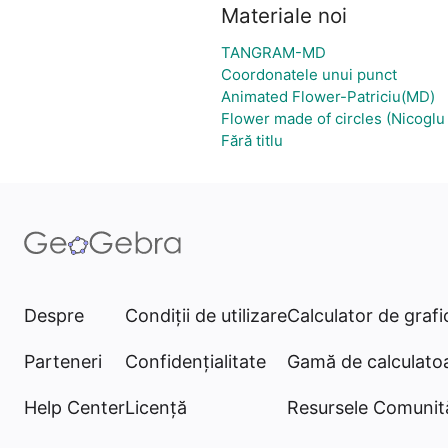
Materiale noi
TANGRAM-MD
Coordonatele unui punct
Animated Flower-Patriciu(MD)
Flower made of circles (Nicogl
Fără titlu
Despre
Condiţii de utilizare
Calculator de grafi
Parteneri
Confidențialitate
Gamă de calculato
Help Center
Licență
Resursele Comunită