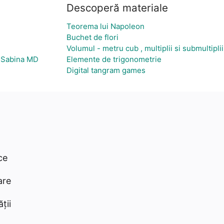
Descoperă materiale
Teorema lui Napoleon
Buchet de flori
Volumul - metru cub , multiplii si submultiplii
u Sabina MD
Elemente de trigonometrie
Digital tangram games
ce
are
ții