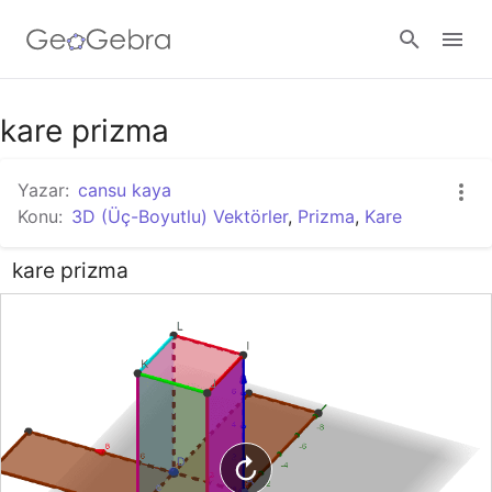
Google Classroom
kare prizma
Yazar:
cansu kaya
GeoGebra Ders
Konu:
3D (Üç-Boyutlu) Vektörler
,
Prizma
,
Kare
kare prizma
Giriş yap