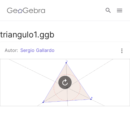
Google Classroom
triangulo1.ggb
Autor:
Sergio Gallardo
GeoGebra Classroom
Abrir sesión