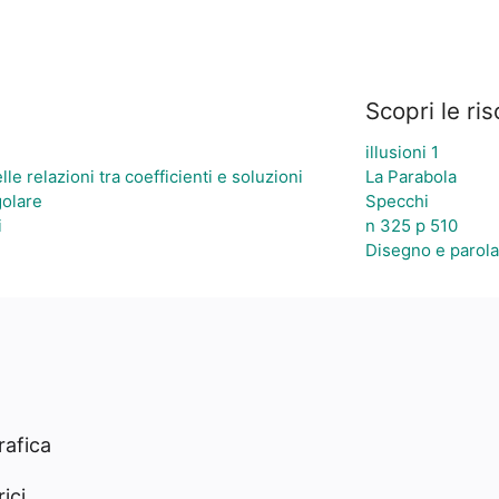
Scopri le ri
illusioni 1
le relazioni tra coefficienti e soluzioni
La Parabola
golare
Specchi
i
n 325 p 510
Disegno e parola
rafica
ici