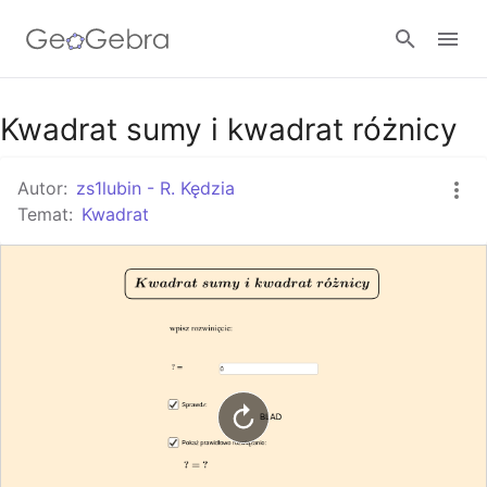
Google Classroom
Kwadrat sumy i kwadrat różnicy
Autor:
zs1lubin - R. Kędzia
GeoGebra Classroom
Temat:
Kwadrat
Zaloguj się