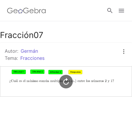
Google Classroom
Fracción07
Autor:
Germán
GeoGebra Classroom
Tema:
Fracciones
Abrir sesión