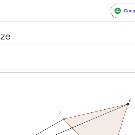
Goog
nze