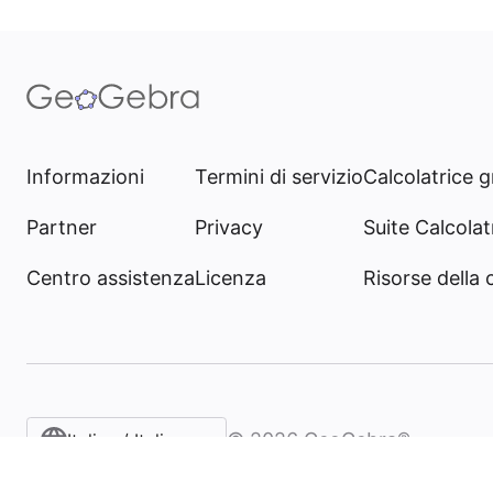
Informazioni
Termini di servizio
Calcolatrice g
Partner
Privacy
Suite Calcolatr
Centro assistenza
Licenza
Risorse della
©
2026
GeoGebra®
Italian / Italiano‎