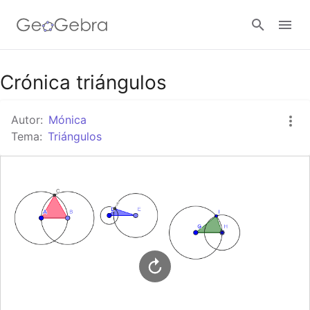
Google Classroom
Crónica triángulos
Autor:
Mónica
GeoGebra Classroom
Tema:
Triángulos
Abrir sesión