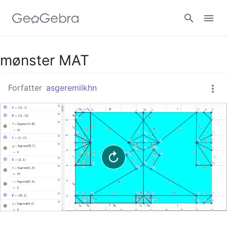
Google Classroom
mønster MAT
Forfatter
asgeremilkhn
GeoGebra Classroom
Log ind