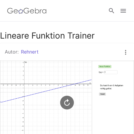
Google Classroom
Lineare Funktion Trainer
Autor:
Rehnert
GeoGebra Classroom
Anmelden