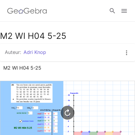
Google Classroom
M2 WI H04 5-25
Auteur:
Adri Knop
GeoGebra Klaslokaal
M2 WI H04 5-25
Aanmelden