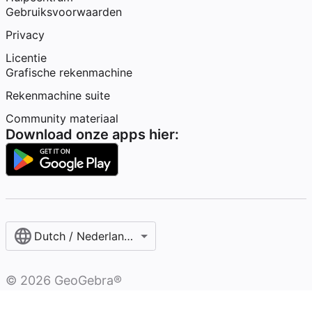
Gebruiksvoorwaarden
Privacy
Licentie
Grafische rekenmachine
Rekenmachine suite
Community materiaal
Download onze apps hier:
Dutch / Nederlands‎ (België)‎
©
2026
GeoGebra®