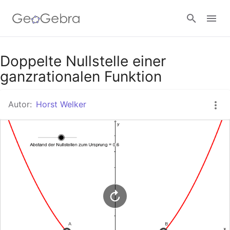
Google Classroom
Doppelte Nullstelle einer
ganzrationalen Funktion
GeoGebra Classroom
Autor:
Horst Welker
Anmelden