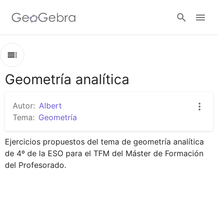
Google Classroom
Geometría analítica
Esquema
GeoGebra Classroom
Geometría analítica
Autor:
Albert
Ecuación de la recta explícita
Tema:
Geometría
Abrir sesión
Posición relativa de dos rectas en el plano
Ejercicios propuestos del tema de geometría analítica 
de 4º de la ESO para el TFM del Máster de Formación 
del Profesorado.