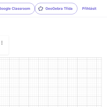
Google Classroom
GeoGebra Třída
Přihlásit