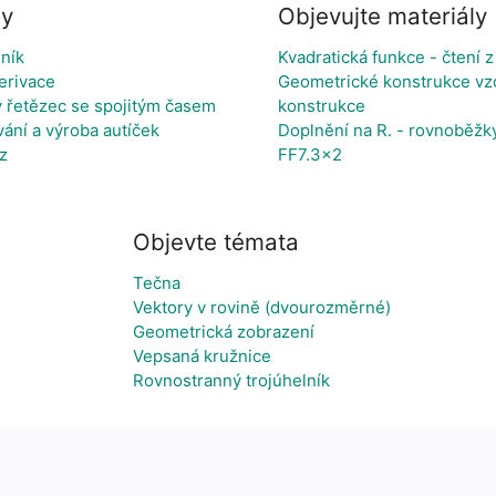
ly
Objevujte materiály
lník
Kvadratická funkce - čtení z
erivace
Geometrické konstrukce vz
řetězec se spojitým časem
konstrukce
ání a výroba autíček
Doplnění na R. - rovnoběžk
z
FF7.3x2
Objevte témata
Tečna
Vektory v rovině (dvourozměrné)
Geometrická zobrazení
Vepsaná kružnice
Rovnostranný trojúhelník