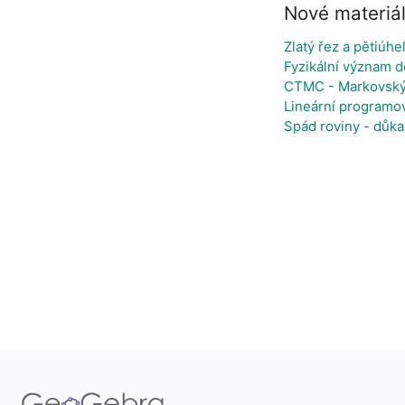
Nové materiá
Zlatý řez a pětiúhe
Fyzikální význam d
CTMC - Markovský 
Lineární programov
Spád roviny - důka