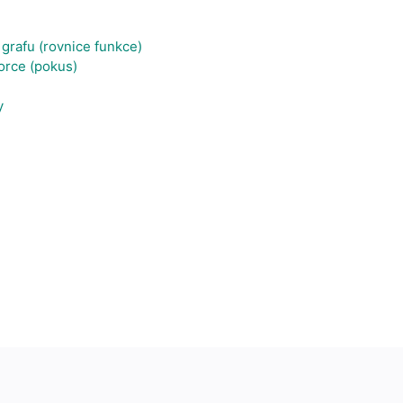
 grafu (rovnice funkce)
orce (pokus)
y