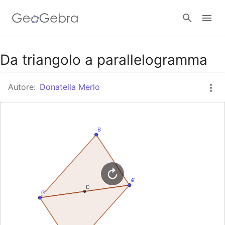
Google Classroom
Da triangolo a parallelogramma
Autore:
Donatella Merlo
GeoGebra Classroom
Accedi