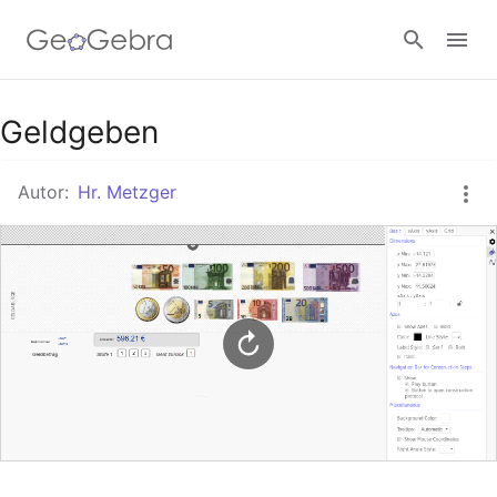
Google Classroom
Geldgeben
Autor:
Hr. Metzger
GeoGebra Classroom
Anmelden