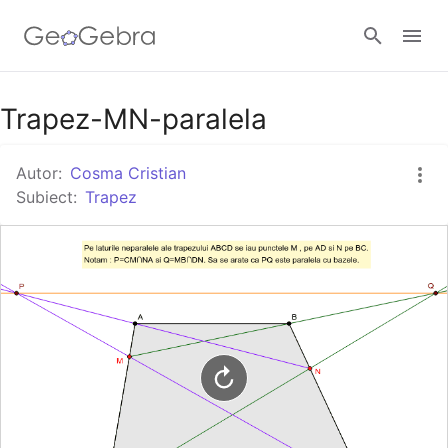
Google Classroom
Trapez-MN-paralela
Autor:
Cosma Cristian
GeoGebra Classroom
Subiect:
Trapez
Autentificare