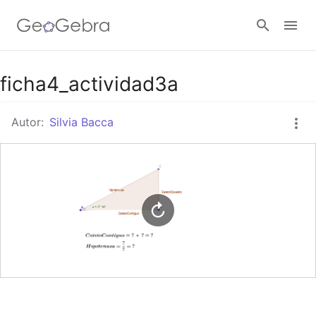
Google Classroom
ficha4_actividad3a
Autor:
Silvia Bacca
GeoGebra Classroom
Abrir sesión