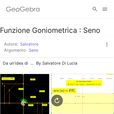
Google Classroom
Funzione Goniometrica : Seno
Autore:
Salvatore
GeoGebra Classroom
Argomento:
Seno
Da un'idea di  ...  By Salvatore Di Lucia
Accedi