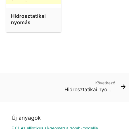
Hidrosztatikai
nyomás
Következő
Hidrosztatikai nyomás
Új anyagok
E 01 Az elliptikus síkgeometria gömb-modellje