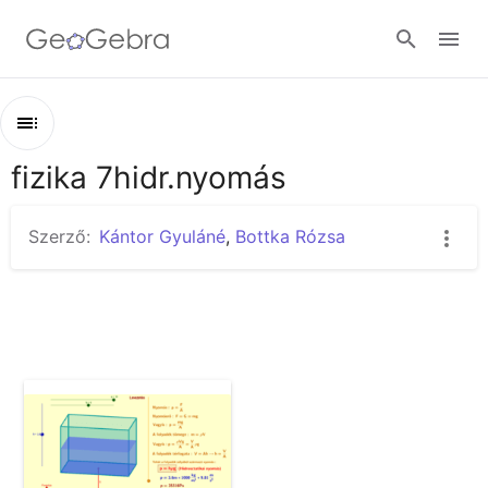
Google Classroom
fizika 7hidr.nyomás
Áttekintés
GeoGebra Classroom
fizika 7hidr.nyomás
Szerző:
Kántor Gyuláné
,
Bottka Rózsa
Hidrosztatikai nyomás
Bejelentkezés