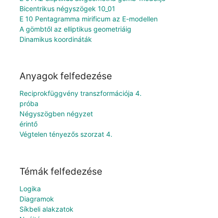
Bicentrikus négyszögek 10_01
E 10 Pentagramma mirificum az E-modellen
A gömbtől az elliptikus geometriáig
Dinamikus koordináták
Anyagok felfedezése
Reciprokfüggvény transzformációja 4.
próba
Négyszögben négyzet
érintő
Végtelen tényezős szorzat 4.
Témák felfedezése
Logika
Diagramok
Síkbeli alakzatok