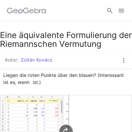
Google Classroom
Eine äquivalente Formulierung der
Riemannschen Vermutung
GeoGebra Classroom
Autor:
Zoltán Kovács
Liegen die roten Punkte über den blauen? (Interessant 
Anmelden
ist es, wenn 
 ist.)