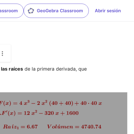
lassroom
GeoGebra Classroom
Abrir sesión
 las raíces
 de la primera derivada, que 