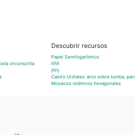
Descubrir recursos
Papel Semilogarítmico
bola circunscrita
ñññ
jhhj
s
Castro Urdiales: arco sobre tumba, parc
Mosaicos islámicos hexagonales