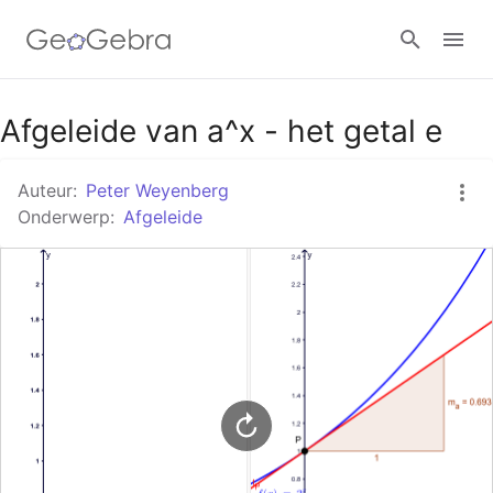
Google Classroom
Afgeleide van a^x - het getal e
Auteur:
Peter Weyenberg
GeoGebra Klaslokaal
Onderwerp:
Afgeleide
Aanmelden