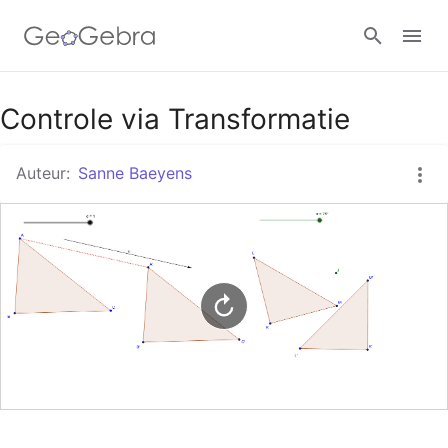
Google Classroom
Controle via Transformatie
Auteur:
Sanne Baeyens
GeoGebra Klaslokaal
Aanmelden