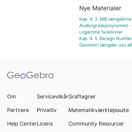
Nye Materialer
Kap. 4. 3. Mål længderne
Andengradspolynomiet - 
Logaritme funktioner
Kap. 4. 5. Beregn Rumfa
Geometri længder osv af
Om
Servicevilkår
Graftegner
Partnere
Privatliv
Matematikværktøjssuite
Help Center
Licens
Community Resourcer