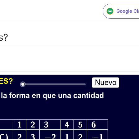
Google C
s?