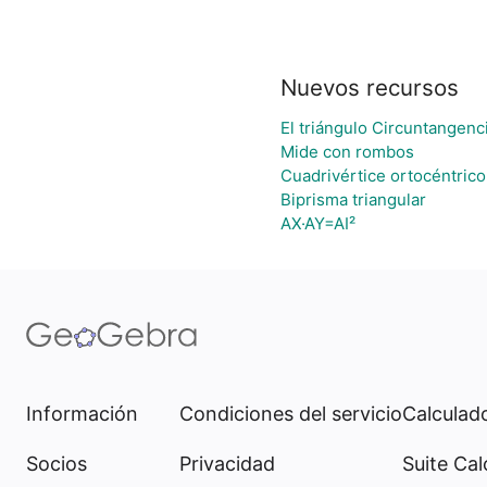
Nuevos recursos
El triángulo Circuntangenci
Mide con rombos
Cuadrivértice ortocéntrico
Biprisma triangular
AX·AY=AI²
Información
Condiciones del servicio
Calculado
Socios
Privacidad
Suite Cal