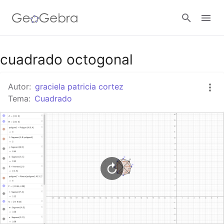
Google Classroom
cuadrado octogonal
Autor:
graciela patricia cortez
GeoGebra Classroom
Tema:
Cuadrado
Abrir sesión