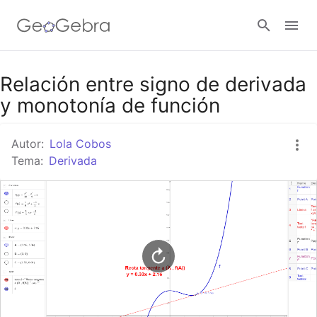
Google Classroom
Relación entre signo de derivada
y monotonía de función
GeoGebra Classroom
Autor:
Lola Cobos
Tema:
Derivada
Abrir sesión