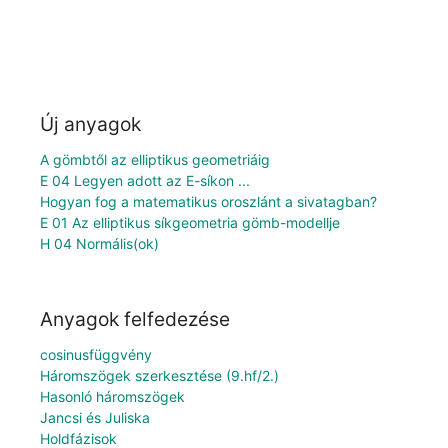
Új anyagok
A gömbtől az elliptikus geometriáig
E 04 Legyen adott az E-síkon ...
Hogyan fog a matematikus oroszlánt a sivatagban?
E 01 Az elliptikus síkgeometria gömb-modellje
H 04 Normális(ok)
Anyagok felfedezése
cosinusfüggvény
Háromszögek szerkesztése (9.hf/2.)
Hasonló háromszögek
Jancsi és Juliska
Holdfázisok