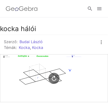
Google Classroom
kocka hálói
Szerző:
Budai László
GeoGebra Classroom
Témák:
Kocka
,
Kocka
Bejelentkezés